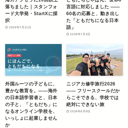
落ちました｜スタンフォ
言語に対応しました ――
ード大学発・StartXに採
60名の応募と、動き出し
択
た「ともだちになる日本
語」
2026年7月21日
2026年7月3日
外国ルーツの子どもに、
ニジアカ修学旅行2026
豊かな教育を。――海外
―― フリースクールだか
の日本語学習者と、日本
らこそできる、学校では
の子と、「ともだち」に
絶対にできない旅
なるオンライン学校を、
2026年6月6日
いっしょに起業しません
か