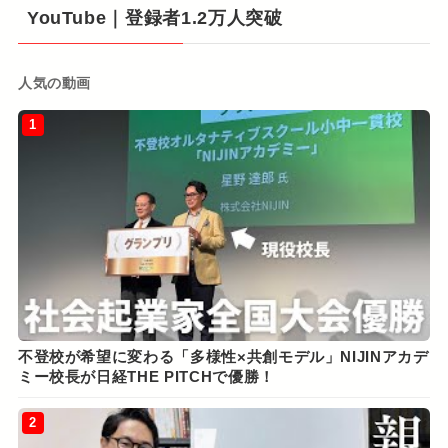
YouTube｜登録者1.2万人突破
人気の動画
1
不登校が希望に変わる「多様性×共創モデル」NIJINアカデ
ミー校長が日経THE PITCHで優勝！
2