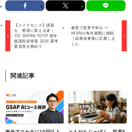
【メイクセンス】課題
教育で世界平和を ー
を、希望に変える者｜
NIJINが海外展開に挑戦
JCI JAPAN TOYP 青年
｜総務省事業に応募しま
版国民栄誉賞 2026 選考
した
委員長を務めて
関連記事
海外アクセラに10回以上
ともだちじゃぱん、世界8