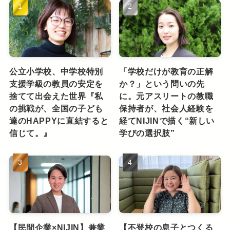
公立小学校、中学校特別
「学校だけが教育の正解
支援学級の教員の安定を
か？」という問いの先
捨てて出会えた世界『私
に。元アスリートの教職
の挑戦が、全国の子ども
保持者が、社会人経験を
達のHAPPYに直結すると
経てNIJINで描く“新しい
信じて。』
学びの選択肢”
【民間企業×NIJIN】兼業
【不登校の息子とつくる