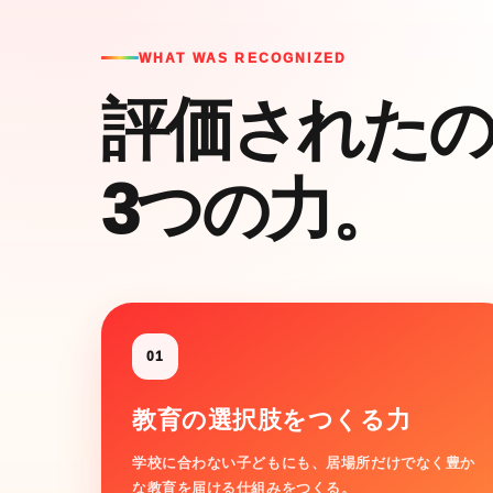
WHAT WAS RECOGNIZED
評価された
3つの力。
01
教育の選択肢をつくる力
学校に合わない子どもにも、居場所だけでなく豊か
な教育を届ける仕組みをつくる。