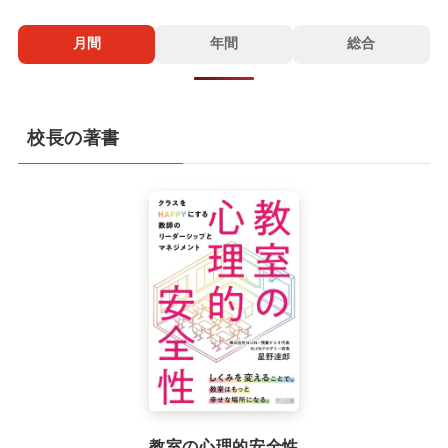
月間
年間
総合
校長の著書
教室の心理的安全性