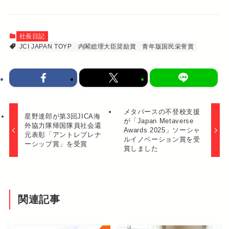
社長日記
JCI JAPAN TOYP
内閣総理大臣奨励賞
青年版国民栄誉賞
メタバースの不登校支援
星野達郎が第3回JICA海
が「Japan Metaverse
外協力隊帰国隊員社会還
Awards 2025」ソーシャ
元表彰「アントレプレナ
ルイノベーション賞を受
ーシップ賞」を受賞
賞しました
関連記事