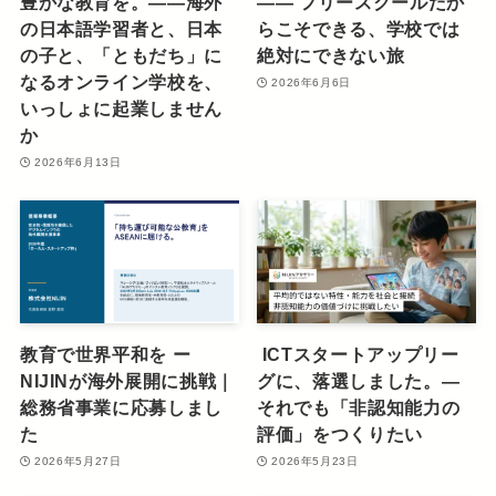
豊かな教育を。――海外
―― フリースクールだか
の日本語学習者と、日本
らこそできる、学校では
の子と、「ともだち」に
絶対にできない旅
なるオンライン学校を、
2026年6月6日
いっしょに起業しません
か
2026年6月13日
教育で世界平和を ー
ICTスタートアップリー
NIJINが海外展開に挑戦｜
グに、落選しました。—
総務省事業に応募しまし
それでも「非認知能力の
た
評価」をつくりたい
2026年5月27日
2026年5月23日