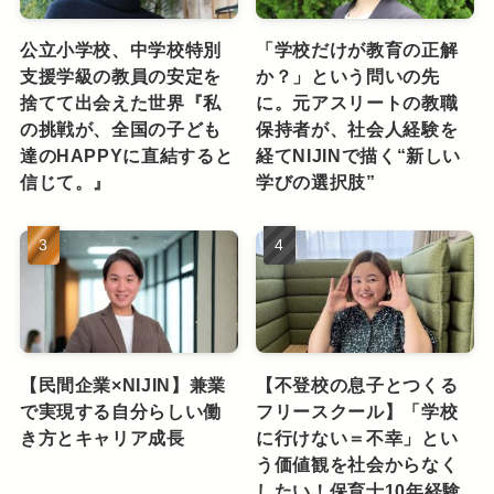
公立小学校、中学校特別
「学校だけが教育の正解
支援学級の教員の安定を
か？」という問いの先
捨てて出会えた世界『私
に。元アスリートの教職
の挑戦が、全国の子ども
保持者が、社会人経験を
達のHAPPYに直結すると
経てNIJINで描く“新しい
信じて。』
学びの選択肢”
【民間企業×NIJIN】兼業
【不登校の息子とつくる
で実現する自分らしい働
フリースクール】「学校
き方とキャリア成長
に行けない＝不幸」とい
う価値観を社会からなく
したい！保育士10年経験